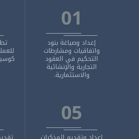
01
إعداد وصياغة بنود
تطو
واتفاقيات ومشارطات
للعملا
التحكيم في العقود
كوسيلة
التجارية والإنشائية
والاستثمارية.
05
إعداد وتقديم المذكرات
تقديم