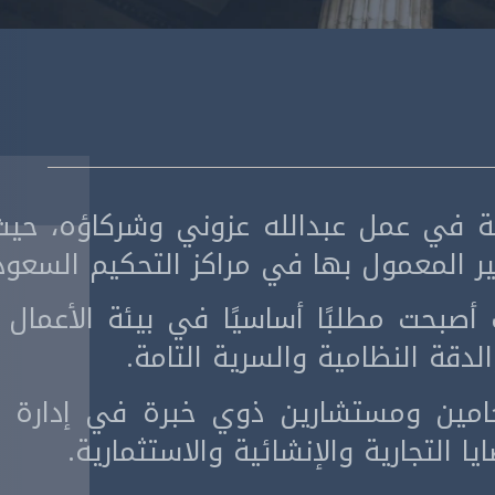
تيجية في عمل عبدالله عزوني وشركاؤه، ح
ير المعمول بها في مراكز التحكيم السعودي
صبحت مطلبًا أساسيًا في بيئة الأعمال ال
والدقة النظامية والسرية التامة.
امين ومستشارين ذوي خبرة في إدارة الن
 التجارية والإنشائية والاستثمارية.