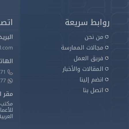
روابط سريعة
اتصل
من نحن
البريد
مجالات الممارسة
l.com
فريق العمل
الهات
المقالات والأخبار
71
انضم إلينا
59 053
اتصل بنا
مقر ا
للأعما
العربي