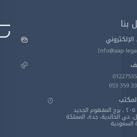
 بنا
 الإلكتروني
Info@aap-lega
ف
01227535
3377 3
لمكتب
مكتب ٢٠٥ ، برج المفهوم الجديد
ل، حي الخالدية، جدة، المملكة
ة السعودية